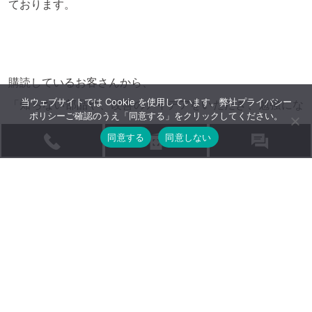
ております。
購読しているお客さんから、
当ウェブサイトでは Cookie を使用しています。弊社
プライバシー
「知らない部品や、改善のアイデアをいただき、勉強にな
ポリシー
ご確認のうえ「同意する」をクリックしてください。
ります。」
同意する
同意しない
「こんな製品を紹介されたことが無かったけど、是非試し
てみたいです！」
ありがたいメッセージもいただいています。
現在、頻度は、不定期に月1,2回となっています。よろしけ
ればご登録ください。